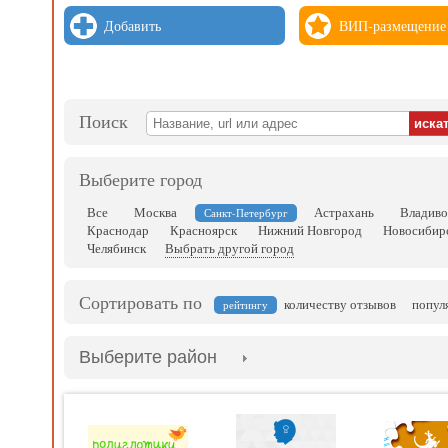
Добавить
ВИП-размещение
Поиск
Выберите город
Все
Москва
Астрахань
Владиво
Санкт-Петербург
Краснодар
Красноярск
Нижний Новгород
Новосибир
Челябинск
Выбрать другой город
Сортировать по
количеству отзывов
попул
рейтингу
Выберите район