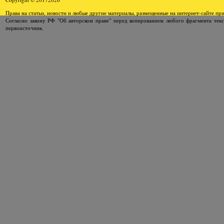
Права на статьи, новости и любые другие материалы, размещенные на интернет-сайте п
Согласно закону РФ "Об авторском праве" перед копированием любого фрагмента текс
первоисточник.