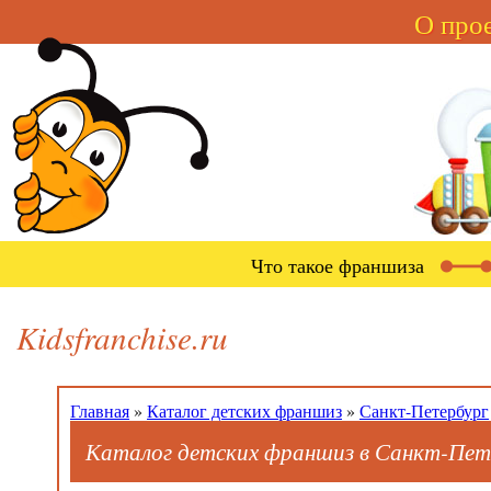
О про
Что такое франшиза
Kidsfranchise.ru
Главная
»
Каталог детских франшиз
»
Санкт-Петербург
Каталог детских франшиз в Санкт-Пет