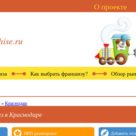
О проекте
hise.ru
иза
Как выбрать франшизу?
Обзор рын
»
Краснодар
з в Краснодаре
ВИП-размещение
Добавить отз