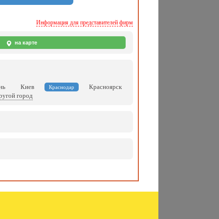
Информация для представителей фирм
на карте
нь
Киев
Красноярск
Краснодар
ругой город